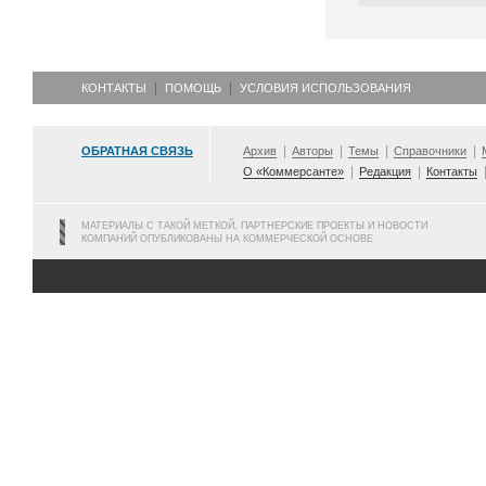
КОНТАКТЫ
ПОМОЩЬ
УСЛОВИЯ ИСПОЛЬЗОВАНИЯ
ОБРАТНАЯ СВЯЗЬ
Архив
Авторы
Темы
Справочники
О «Коммерсанте»
Редакция
Контакты
МАТЕРИАЛЫ С ТАКОЙ МЕТКОЙ, ПАРТНЕРСКИЕ ПРОЕКТЫ И НОВОСТИ
КОМПАНИЙ ОПУБЛИКОВАНЫ НА КОММЕРЧЕСКОЙ ОСНОВЕ