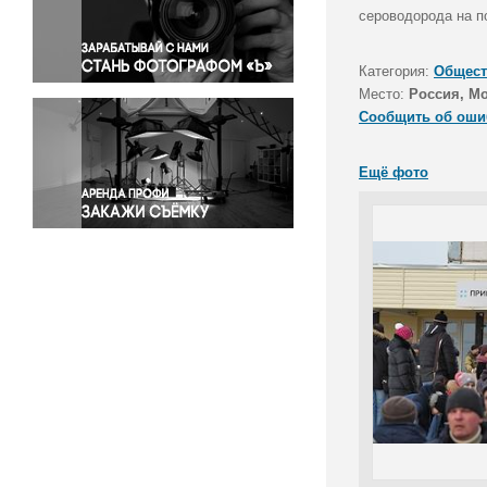
Правосудие
сероводорода на п
Происшествия и конфликты
Религия
Категория:
Общест
Место:
Россия, М
Светская жизнь
Сообщить об оши
Спорт
Экология
Ещё фото
Экономика и бизнес