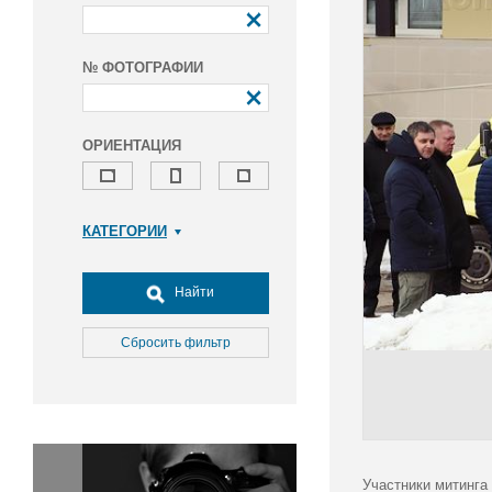
№ ФОТОГРАФИИ
ОРИЕНТАЦИЯ
КАТЕГОРИИ
Армия и ВПК
Досуг, туризм и отдых
Найти
Культура
Медицина
Сбросить фильтр
Наука
Образование
Общество
Окружающая среда
Политика
Участники митинга