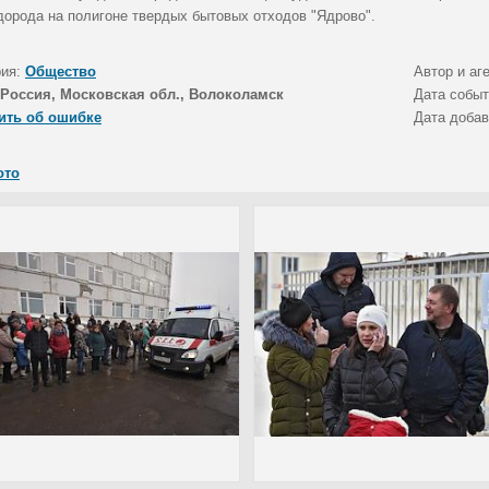
дорода на полигоне твердых бытовых отходов "Ядрово".
рия:
Общество
Автор и аг
Россия, Московская обл., Волоколамск
Дата собы
ить об ошибке
Дата доба
ото