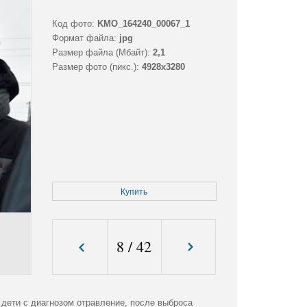
Код фото:
KMO_164240_00067_1
Формат файла:
jpg
Размер файла (Мбайт):
2,1
Размер фото (пикс.):
4928x3280
Купить
8
/
42
 дети с диагнозом отравление, после выброса