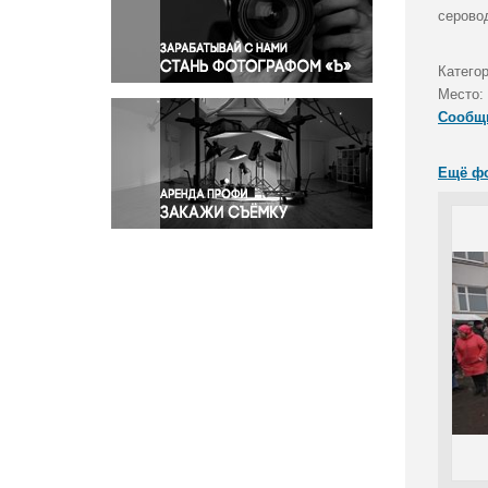
Правосудие
серово
Происшествия и конфликты
Религия
Катего
Место:
Светская жизнь
Сообщ
Спорт
Экология
Ещё ф
Экономика и бизнес