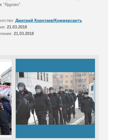
в "Ядрово".
ентство:
Дмитрий Коротаев/Коммерсантъ
тия:
21.03.2018
вления:
21.03.2018