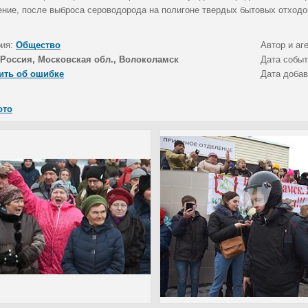
ение, после выброса сероводорода на полигоне твердых бытовых отходо
рия:
Общество
Автор и аг
Россия, Московская обл., Волоколамск
Дата собы
ить об ошибке
Дата доба
ото