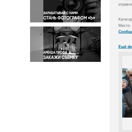
Правосудие
отравл
Происшествия и конфликты
Религия
Катего
Место:
Светская жизнь
Сообщ
Спорт
Экология
Ещё ф
Экономика и бизнес