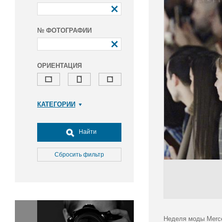
№ ФОТОГРАФИИ
ОРИЕНТАЦИЯ
КАТЕГОРИИ
Армия и ВПК
Досуг, туризм и отдых
Найти
Культура
Медицина
Сбросить фильтр
Наука
Образование
Общество
Окружающая среда
Политика
Неделя моды Merce