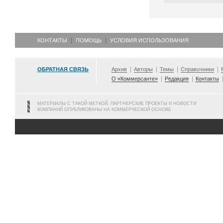
КОНТАКТЫ
ПОМОЩЬ
УСЛОВИЯ ИСПОЛЬЗОВАНИЯ
ОБРАТНАЯ СВЯЗЬ
Архив
Авторы
Темы
Справочники
О «Коммерсанте»
Редакция
Контакты
МАТЕРИАЛЫ С ТАКОЙ МЕТКОЙ, ПАРТНЕРСКИЕ ПРОЕКТЫ И НОВОСТИ
КОМПАНИЙ ОПУБЛИКОВАНЫ НА КОММЕРЧЕСКОЙ ОСНОВЕ