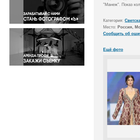
Правосудие
"Манеж". Показ ко
Происшествия и конфликты
Религия
Категория:
Светск
Место:
Россия, М
Светская жизнь
Сообщить об оши
Спорт
Экология
Ещё фото
Экономика и бизнес