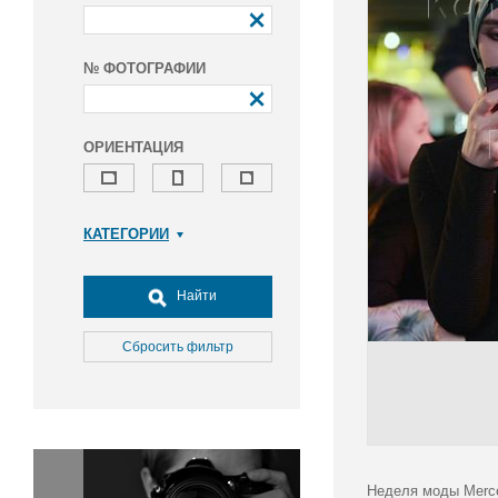
№ ФОТОГРАФИИ
ОРИЕНТАЦИЯ
КАТЕГОРИИ
Армия и ВПК
Досуг, туризм и отдых
Найти
Культура
Медицина
Сбросить фильтр
Наука
Образование
Общество
Окружающая среда
Политика
Неделя моды Merce