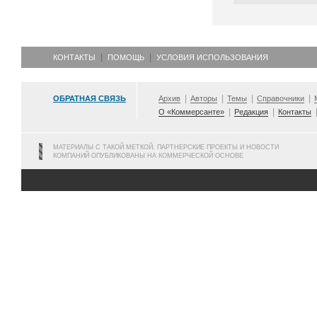
КОНТАКТЫ
ПОМОЩЬ
УСЛОВИЯ ИСПОЛЬЗОВАНИЯ
ОБРАТНАЯ СВЯЗЬ
Архив
Авторы
Темы
Справочники
О «Коммерсанте»
Редакция
Контакты
МАТЕРИАЛЫ С ТАКОЙ МЕТКОЙ, ПАРТНЕРСКИЕ ПРОЕКТЫ И НОВОСТИ
КОМПАНИЙ ОПУБЛИКОВАНЫ НА КОММЕРЧЕСКОЙ ОСНОВЕ