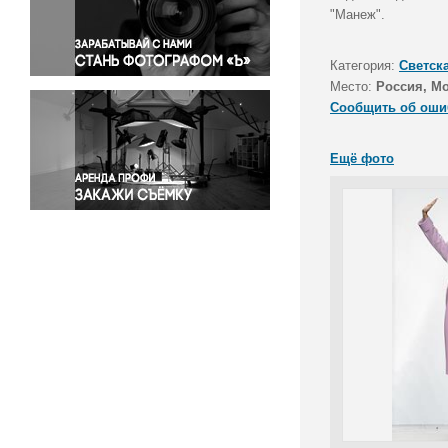
Правосудие
"Манеж".
Происшествия и конфликты
Религия
Категория:
Светск
Место:
Россия, М
Светская жизнь
Сообщить об оши
Спорт
Экология
Ещё фото
Экономика и бизнес