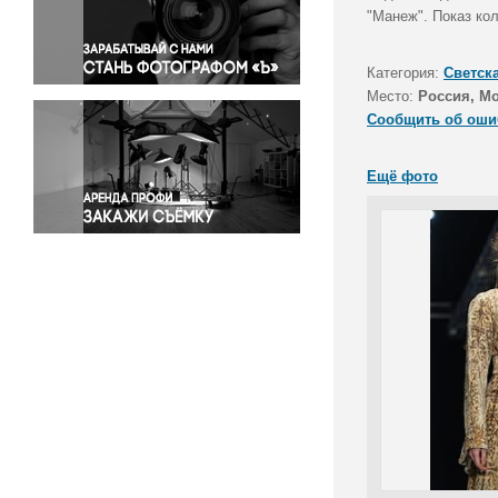
Правосудие
"Манеж". Показ ко
Происшествия и конфликты
Религия
Категория:
Светск
Место:
Россия, М
Светская жизнь
Сообщить об оши
Спорт
Экология
Ещё фото
Экономика и бизнес