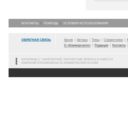
КОНТАКТЫ
ПОМОЩЬ
УСЛОВИЯ ИСПОЛЬЗОВАНИЯ
ОБРАТНАЯ СВЯЗЬ
Архив
Авторы
Темы
Справочники
О «Коммерсанте»
Редакция
Контакты
МАТЕРИАЛЫ С ТАКОЙ МЕТКОЙ, ПАРТНЕРСКИЕ ПРОЕКТЫ И НОВОСТИ
КОМПАНИЙ ОПУБЛИКОВАНЫ НА КОММЕРЧЕСКОЙ ОСНОВЕ