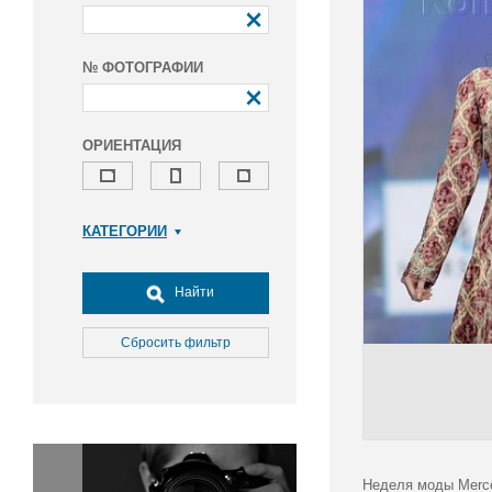
№ ФОТОГРАФИИ
ОРИЕНТАЦИЯ
КАТЕГОРИИ
Армия и ВПК
Досуг, туризм и отдых
Найти
Культура
Медицина
Сбросить фильтр
Наука
Образование
Общество
Окружающая среда
Политика
Неделя моды Merce