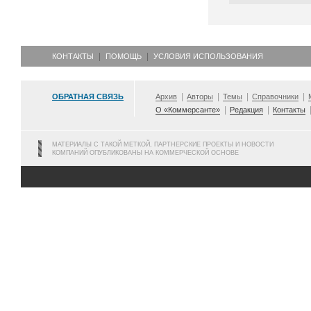
КОНТАКТЫ
ПОМОЩЬ
УСЛОВИЯ ИСПОЛЬЗОВАНИЯ
ОБРАТНАЯ СВЯЗЬ
Архив
Авторы
Темы
Справочники
О «Коммерсанте»
Редакция
Контакты
МАТЕРИАЛЫ С ТАКОЙ МЕТКОЙ, ПАРТНЕРСКИЕ ПРОЕКТЫ И НОВОСТИ
КОМПАНИЙ ОПУБЛИКОВАНЫ НА КОММЕРЧЕСКОЙ ОСНОВЕ