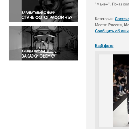
Правосудие
"Манеж". Показ ко
Происшествия и конфликты
Религия
Категория:
Светск
Место:
Россия, М
Светская жизнь
Сообщить об оши
Спорт
Экология
Ещё фото
Экономика и бизнес