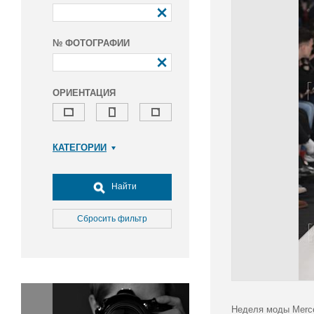
№ ФОТОГРАФИИ
ОРИЕНТАЦИЯ
КАТЕГОРИИ
Армия и ВПК
Досуг, туризм и отдых
Найти
Культура
Медицина
Сбросить фильтр
Наука
Образование
Общество
Окружающая среда
Политика
Неделя моды Merce