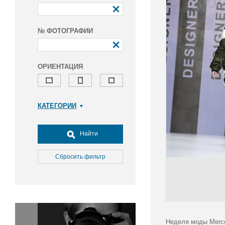
№ ФОТОГРАФИИ
ОРИЕНТАЦИЯ
КАТЕГОРИИ
Армия и ВПК
Досуг, туризм и отдых
Найти
Культура
Медицина
Сбросить фильтр
Наука
Образование
Общество
Окружающая среда
Политика
Неделя моды Merce