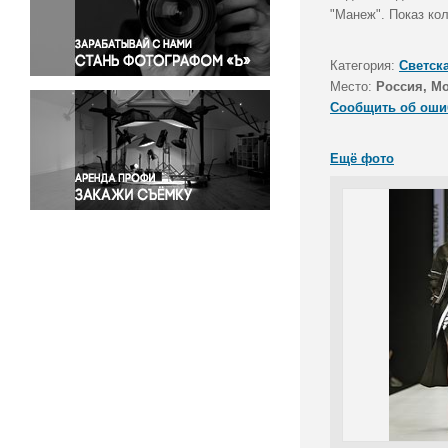
Правосудие
"Манеж". Показ к
Происшествия и конфликты
Религия
Категория:
Светск
Место:
Россия, М
Светская жизнь
Сообщить об оши
Спорт
Экология
Ещё фото
Экономика и бизнес