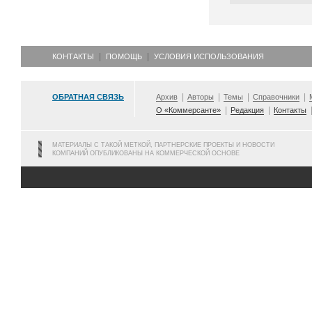
КОНТАКТЫ
ПОМОЩЬ
УСЛОВИЯ ИСПОЛЬЗОВАНИЯ
ОБРАТНАЯ СВЯЗЬ
Архив
Авторы
Темы
Справочники
О «Коммерсанте»
Редакция
Контакты
МАТЕРИАЛЫ С ТАКОЙ МЕТКОЙ, ПАРТНЕРСКИЕ ПРОЕКТЫ И НОВОСТИ
КОМПАНИЙ ОПУБЛИКОВАНЫ НА КОММЕРЧЕСКОЙ ОСНОВЕ