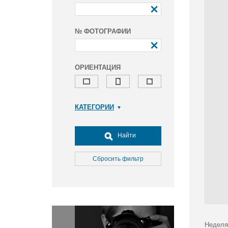
№ ФОТОГРАФИИ
ОРИЕНТАЦИЯ
КАТЕГОРИИ
Армия и ВПК
Досуг, туризм и отдых
Найти
Культура
Медицина
Сбросить фильтр
Наука
Образование
Общество
Окружающая среда
Политика
Неделя