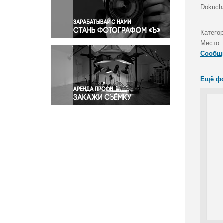
Правосудие
Dokuch
Происшествия и конфликты
Религия
Катего
Место:
Светская жизнь
Сообщ
Спорт
Экология
Ещё ф
Экономика и бизнес