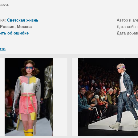
aeva.
рия:
Светская жизнь
Автор и аг
Россия, Москва
Дата собы
ить об ошибке
Дата доба
ото