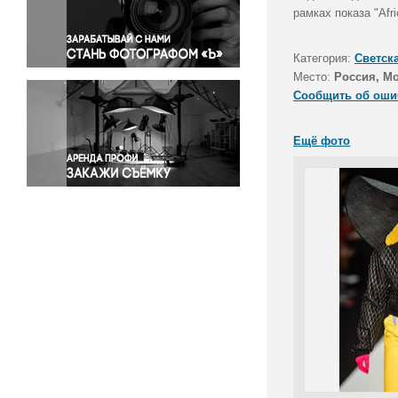
Правосудие
рамках показа "Afr
Происшествия и конфликты
Религия
Категория:
Светск
Место:
Россия, М
Светская жизнь
Сообщить об оши
Спорт
Экология
Ещё фото
Экономика и бизнес