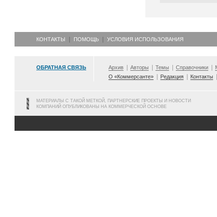
КОНТАКТЫ
ПОМОЩЬ
УСЛОВИЯ ИСПОЛЬЗОВАНИЯ
ОБРАТНАЯ СВЯЗЬ
Архив
Авторы
Темы
Справочники
О «Коммерсанте»
Редакция
Контакты
МАТЕРИАЛЫ С ТАКОЙ МЕТКОЙ, ПАРТНЕРСКИЕ ПРОЕКТЫ И НОВОСТИ
КОМПАНИЙ ОПУБЛИКОВАНЫ НА КОММЕРЧЕСКОЙ ОСНОВЕ