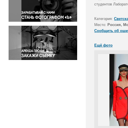
Правосудие
студентов Лаборат
Происшествия и конфликты
Религия
Категория:
Светск
Место:
Россия, М
Светская жизнь
Сообщить об оши
Спорт
Экология
Ещё фото
Экономика и бизнес