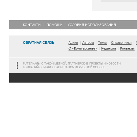
КОНТАКТЫ
ПОМОЩЬ
УСЛОВИЯ ИСПОЛЬЗОВАНИЯ
ОБРАТНАЯ СВЯЗЬ
Архив
Авторы
Темы
Справочники
О «Коммерсанте»
Редакция
Контакты
МАТЕРИАЛЫ С ТАКОЙ МЕТКОЙ, ПАРТНЕРСКИЕ ПРОЕКТЫ И НОВОСТИ
КОМПАНИЙ ОПУБЛИКОВАНЫ НА КОММЕРЧЕСКОЙ ОСНОВЕ