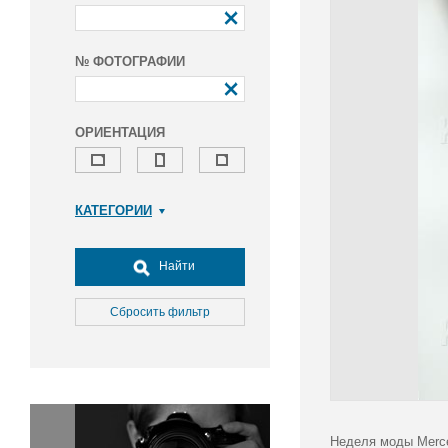
№ ФОТОГРАФИИ
ОРИЕНТАЦИЯ
КАТЕГОРИИ
Армия и ВПК
Досуг, туризм и отдых
Найти
Культура
Медицина
Сбросить фильтр
Наука
Образование
Общество
Окружающая среда
Политика
Неделя моды Merce