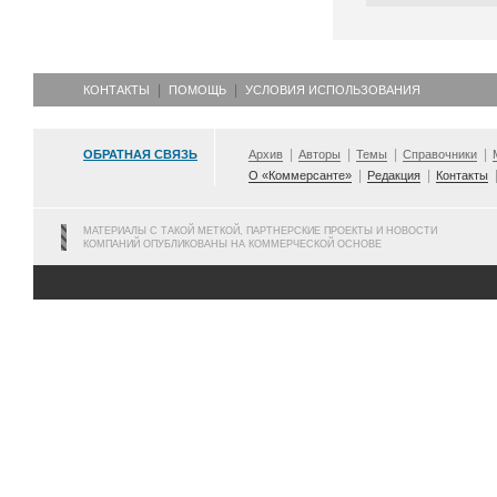
КОНТАКТЫ
ПОМОЩЬ
УСЛОВИЯ ИСПОЛЬЗОВАНИЯ
ОБРАТНАЯ СВЯЗЬ
Архив
Авторы
Темы
Справочники
О «Коммерсанте»
Редакция
Контакты
МАТЕРИАЛЫ С ТАКОЙ МЕТКОЙ, ПАРТНЕРСКИЕ ПРОЕКТЫ И НОВОСТИ
КОМПАНИЙ ОПУБЛИКОВАНЫ НА КОММЕРЧЕСКОЙ ОСНОВЕ