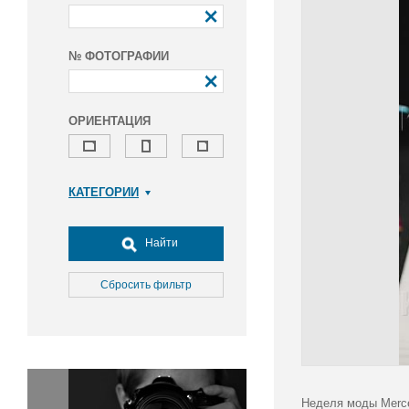
№ ФОТОГРАФИИ
ОРИЕНТАЦИЯ
КАТЕГОРИИ
Армия и ВПК
Досуг, туризм и отдых
Найти
Культура
Медицина
Сбросить фильтр
Наука
Образование
Общество
Окружающая среда
Политика
Неделя моды Merce