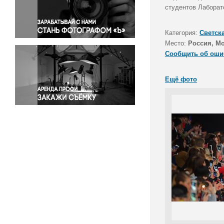
Правосудие
студентов Лаборат
Происшествия и конфликты
Религия
Категория:
Светск
Место:
Россия, М
Светская жизнь
Сообщить об оши
Спорт
Экология
Ещё фото
Экономика и бизнес