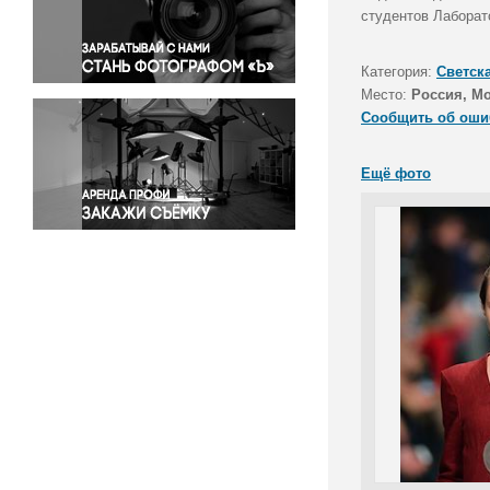
Правосудие
студентов Лаборат
Происшествия и конфликты
Религия
Категория:
Светск
Место:
Россия, М
Светская жизнь
Сообщить об оши
Спорт
Экология
Ещё фото
Экономика и бизнес