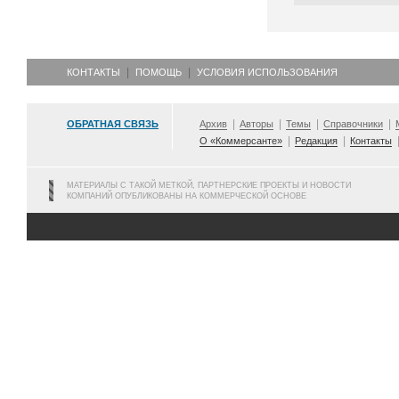
КОНТАКТЫ
ПОМОЩЬ
УСЛОВИЯ ИСПОЛЬЗОВАНИЯ
ОБРАТНАЯ СВЯЗЬ
Архив
Авторы
Темы
Справочники
О «Коммерсанте»
Редакция
Контакты
МАТЕРИАЛЫ С ТАКОЙ МЕТКОЙ, ПАРТНЕРСКИЕ ПРОЕКТЫ И НОВОСТИ
КОМПАНИЙ ОПУБЛИКОВАНЫ НА КОММЕРЧЕСКОЙ ОСНОВЕ