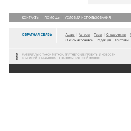
КОНТАКТЫ
ПОМОЩЬ
УСЛОВИЯ ИСПОЛЬЗОВАНИЯ
ОБРАТНАЯ СВЯЗЬ
Архив
Авторы
Темы
Справочники
О «Коммерсанте»
Редакция
Контакты
МАТЕРИАЛЫ С ТАКОЙ МЕТКОЙ, ПАРТНЕРСКИЕ ПРОЕКТЫ И НОВОСТИ
КОМПАНИЙ ОПУБЛИКОВАНЫ НА КОММЕРЧЕСКОЙ ОСНОВЕ