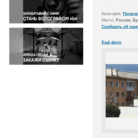
Правосудие
Происшествия и конфликты
Категория:
Полити
Религия
Место:
Россия, Бу
Сообщить об оши
Светская жизнь
Спорт
Ещё фото
Экология
Экономика и бизнес