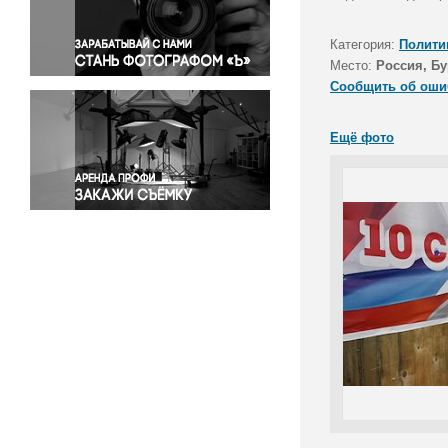
Правосудие
Происшествия и конфликты
Категория:
Полити
Религия
Место:
Россия, Бу
Сообщить об оши
Светская жизнь
Спорт
Ещё фото
Экология
Экономика и бизнес