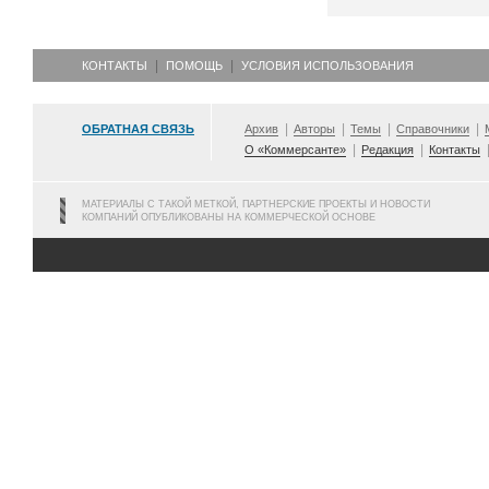
КОНТАКТЫ
ПОМОЩЬ
УСЛОВИЯ ИСПОЛЬЗОВАНИЯ
ОБРАТНАЯ СВЯЗЬ
Архив
Авторы
Темы
Справочники
О «Коммерсанте»
Редакция
Контакты
МАТЕРИАЛЫ С ТАКОЙ МЕТКОЙ, ПАРТНЕРСКИЕ ПРОЕКТЫ И НОВОСТИ
КОМПАНИЙ ОПУБЛИКОВАНЫ НА КОММЕРЧЕСКОЙ ОСНОВЕ