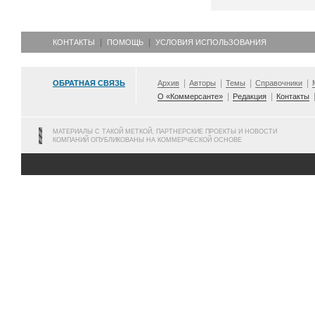
КОНТАКТЫ
ПОМОЩЬ
УСЛОВИЯ ИСПОЛЬЗОВАНИЯ
ОБРАТНАЯ СВЯЗЬ
Архив
Авторы
Темы
Справочники
О «Коммерсанте»
Редакция
Контакты
МАТЕРИАЛЫ С ТАКОЙ МЕТКОЙ, ПАРТНЕРСКИЕ ПРОЕКТЫ И НОВОСТИ
КОМПАНИЙ ОПУБЛИКОВАНЫ НА КОММЕРЧЕСКОЙ ОСНОВЕ