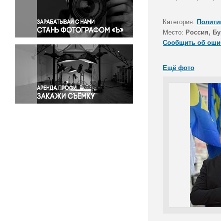
Правосудие
Происшествия и конфликты
Категория:
Полити
Религия
Место:
Россия, Бу
Сообщить об оши
Светская жизнь
Спорт
Ещё фото
Экология
Экономика и бизнес