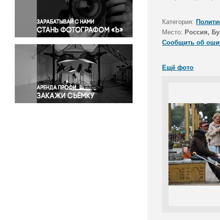
Правосудие
Происшествия и конфликты
Категория:
Полити
Религия
Место:
Россия, Бу
Сообщить об оши
Светская жизнь
Спорт
Ещё фото
Экология
Экономика и бизнес