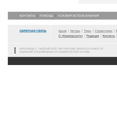
КОНТАКТЫ
ПОМОЩЬ
УСЛОВИЯ ИСПОЛЬЗОВАНИЯ
ОБРАТНАЯ СВЯЗЬ
Архив
Авторы
Темы
Справочники
О «Коммерсанте»
Редакция
Контакты
МАТЕРИАЛЫ С ТАКОЙ МЕТКОЙ, ПАРТНЕРСКИЕ ПРОЕКТЫ И НОВОСТИ
КОМПАНИЙ ОПУБЛИКОВАНЫ НА КОММЕРЧЕСКОЙ ОСНОВЕ