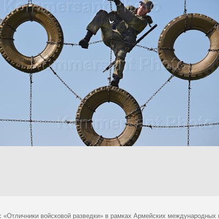
с «Отличники войсковой разведки» в рамках Армейских международных иг