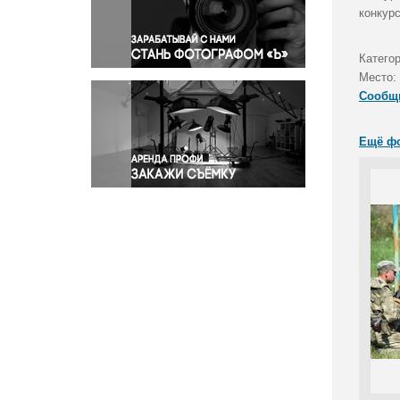
Правосудие
конкур
Происшествия и конфликты
Религия
Катего
Место:
Светская жизнь
Сообщ
Спорт
Экология
Ещё ф
Экономика и бизнес