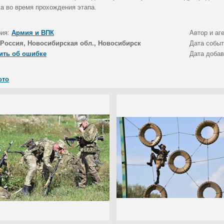
са во время прохождения этапа.
рия:
Армия и ВПК
Автор и аг
Россия, Новосибирская обл., Новосибирск
Дата собы
ить об ошибке
Дата доба
ото