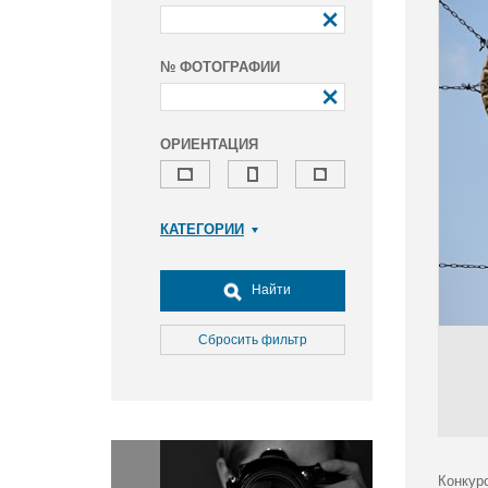
№ ФОТОГРАФИИ
ОРИЕНТАЦИЯ
КАТЕГОРИИ
Армия и ВПК
Досуг, туризм и отдых
Найти
Культура
Медицина
Сбросить фильтр
Наука
Образование
Общество
Окружающая среда
Политика
Конкур