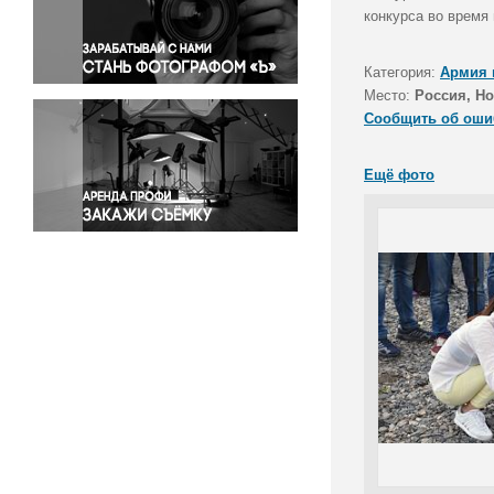
Правосудие
конкурса во время
Происшествия и конфликты
Религия
Категория:
Армия 
Место:
Россия, Н
Светская жизнь
Сообщить об оши
Спорт
Экология
Ещё фото
Экономика и бизнес