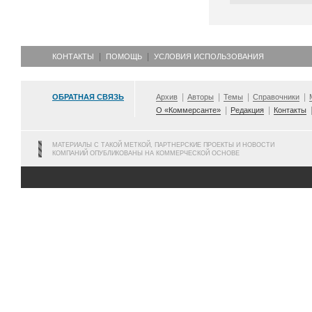
КОНТАКТЫ
ПОМОЩЬ
УСЛОВИЯ ИСПОЛЬЗОВАНИЯ
ОБРАТНАЯ СВЯЗЬ
Архив
Авторы
Темы
Справочники
О «Коммерсанте»
Редакция
Контакты
МАТЕРИАЛЫ С ТАКОЙ МЕТКОЙ, ПАРТНЕРСКИЕ ПРОЕКТЫ И НОВОСТИ
КОМПАНИЙ ОПУБЛИКОВАНЫ НА КОММЕРЧЕСКОЙ ОСНОВЕ