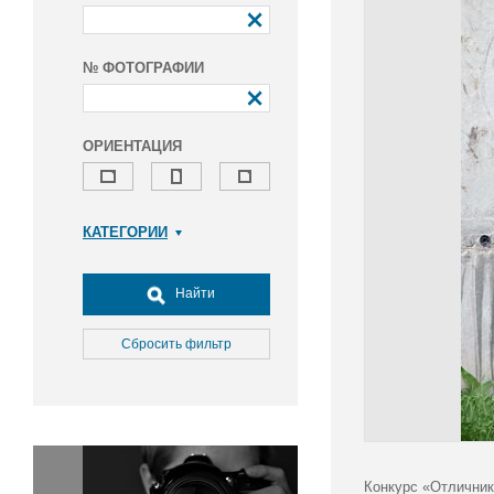
№ ФОТОГРАФИИ
ОРИЕНТАЦИЯ
КАТЕГОРИИ
Армия и ВПК
Досуг, туризм и отдых
Найти
Культура
Медицина
Сбросить фильтр
Наука
Образование
Общество
Окружающая среда
Политика
Конкурс «Отличник