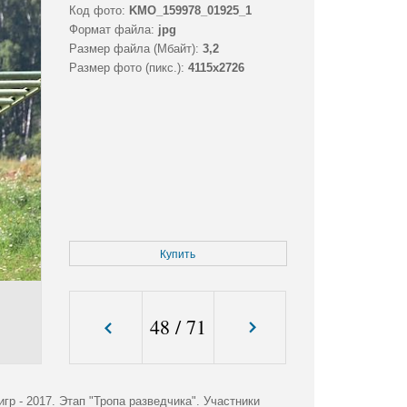
Код фото:
KMO_159978_01925_1
Формат файла:
jpg
Размер файла (Мбайт):
3,2
Размер фото (пикс.):
4115x2726
Купить
48
/
71
р - 2017. Этап "Тропа разведчика". Участники