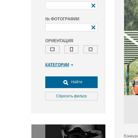
№ ФОТОГРАФИИ
ОРИЕНТАЦИЯ
КАТЕГОРИИ
Армия и ВПК
Досуг, туризм и отдых
Найти
Культура
Медицина
Сбросить фильтр
Наука
Образование
Общество
Окружающая среда
Политика
Конкур