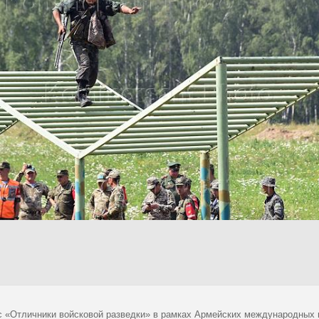
с «Отличники войсковой разведки» в рамках Армейских международных иг