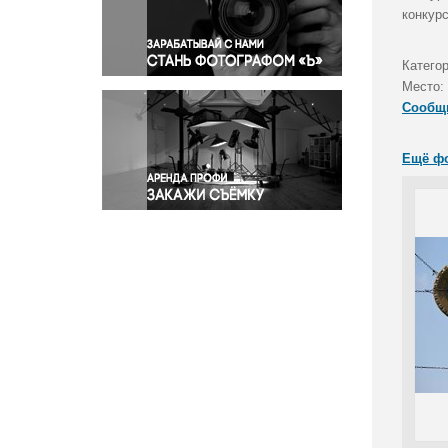
Правосудие
конкур
Происшествия и конфликты
Религия
Катего
Место:
Светская жизнь
Сообщ
Спорт
Экология
Ещё ф
Экономика и бизнес