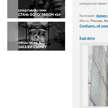
Правосудие
конкурса во время
Происшествия и конфликты
Религия
Категория:
Армия 
Место:
Россия, Н
Светская жизнь
Сообщить об оши
Спорт
Экология
Ещё фото
Экономика и бизнес