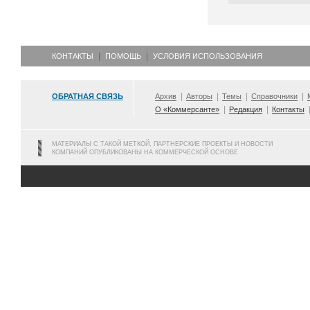
КОНТАКТЫ
ПОМОЩЬ
УСЛОВИЯ ИСПОЛЬЗОВАНИЯ
ОБРАТНАЯ СВЯЗЬ
Архив
Авторы
Темы
Справочники
О «Коммерсанте»
Редакция
Контакты
МАТЕРИАЛЫ С ТАКОЙ МЕТКОЙ, ПАРТНЕРСКИЕ ПРОЕКТЫ И НОВОСТИ
КОМПАНИЙ ОПУБЛИКОВАНЫ НА КОММЕРЧЕСКОЙ ОСНОВЕ