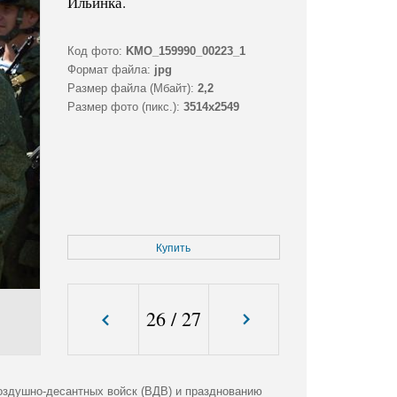
Ильинка.
Код фото:
KMO_159990_00223_1
Формат файла:
jpg
Размер файла (Мбайт):
2,2
Размер фото (пикс.):
3514x2549
Купить
26
/
27
оздушно-десантных войск (ВДВ) и празднованию