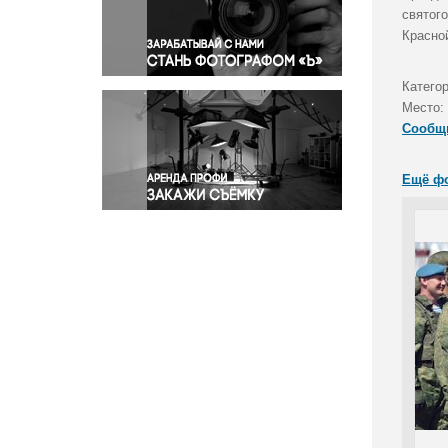
Правосудие
святог
Красно
Происшествия и конфликты
Религия
Катего
Светская жизнь
Место:
Спорт
Сообщ
Экология
Экономика и бизнес
Ещё ф