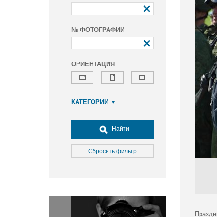
№ ФОТОГРАФИИ
ОРИЕНТАЦИЯ
КАТЕГОРИИ
Армия и ВПК
Досуг, туризм и отдых
Найти
Культура
Медицина
Сбросить фильтр
Наука
Образование
Общество
Окружающая среда
Политика
Праздн