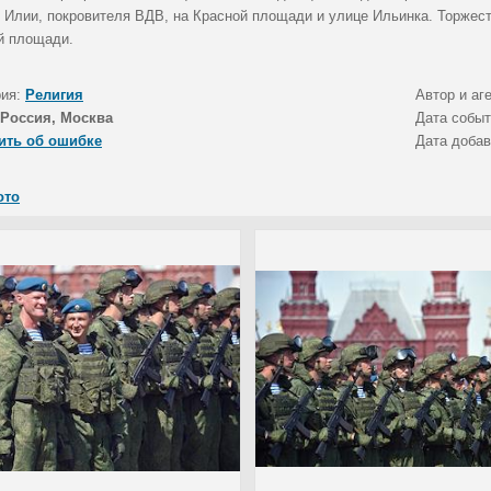
о Илии, покровителя ВДВ, на Красной площади и улице Ильинка. Торже
й площади.
рия:
Религия
Автор и аг
Россия, Москва
Дата собы
ить об ошибке
Дата доба
ото