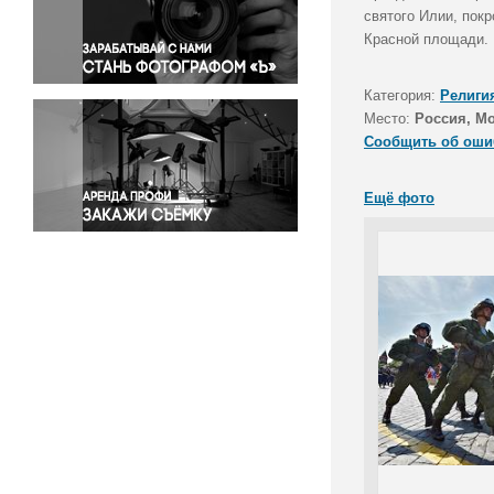
Правосудие
святого Илии, пок
Красной площади.
Происшествия и конфликты
Религия
Категория:
Религи
Светская жизнь
Место:
Россия, М
Спорт
Сообщить об оши
Экология
Экономика и бизнес
Ещё фото