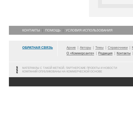
КОНТАКТЫ
ПОМОЩЬ
УСЛОВИЯ ИСПОЛЬЗОВАНИЯ
ОБРАТНАЯ СВЯЗЬ
Архив
Авторы
Темы
Справочники
О «Коммерсанте»
Редакция
Контакты
МАТЕРИАЛЫ С ТАКОЙ МЕТКОЙ, ПАРТНЕРСКИЕ ПРОЕКТЫ И НОВОСТИ
КОМПАНИЙ ОПУБЛИКОВАНЫ НА КОММЕРЧЕСКОЙ ОСНОВЕ