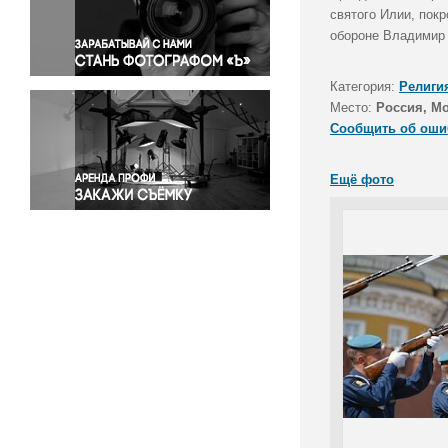
Правосудие
святого Илии, пок
обороне Владимир
Происшествия и конфликты
Религия
Категория:
Религи
Светская жизнь
Место:
Россия, М
Спорт
Сообщить об оши
Экология
Экономика и бизнес
Ещё фото