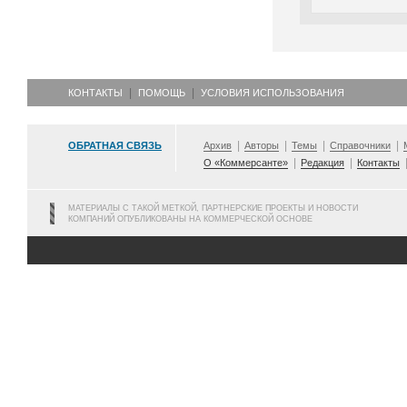
КОНТАКТЫ
ПОМОЩЬ
УСЛОВИЯ ИСПОЛЬЗОВАНИЯ
ОБРАТНАЯ СВЯЗЬ
Архив
Авторы
Темы
Справочники
О «Коммерсанте»
Редакция
Контакты
МАТЕРИАЛЫ С ТАКОЙ МЕТКОЙ, ПАРТНЕРСКИЕ ПРОЕКТЫ И НОВОСТИ
КОМПАНИЙ ОПУБЛИКОВАНЫ НА КОММЕРЧЕСКОЙ ОСНОВЕ