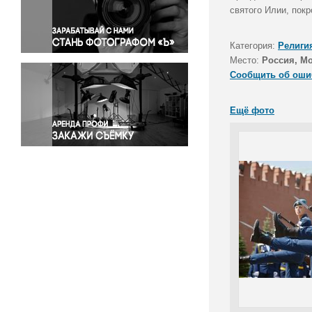
Правосудие
святого Илии, пок
Происшествия и конфликты
Религия
Категория:
Религи
Место:
Россия, М
Светская жизнь
Сообщить об оши
Спорт
Экология
Ещё фото
Экономика и бизнес