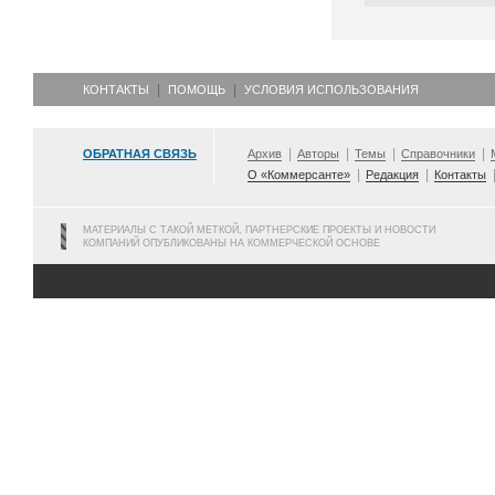
КОНТАКТЫ
ПОМОЩЬ
УСЛОВИЯ ИСПОЛЬЗОВАНИЯ
ОБРАТНАЯ СВЯЗЬ
Архив
Авторы
Темы
Справочники
О «Коммерсанте»
Редакция
Контакты
МАТЕРИАЛЫ С ТАКОЙ МЕТКОЙ, ПАРТНЕРСКИЕ ПРОЕКТЫ И НОВОСТИ
КОМПАНИЙ ОПУБЛИКОВАНЫ НА КОММЕРЧЕСКОЙ ОСНОВЕ