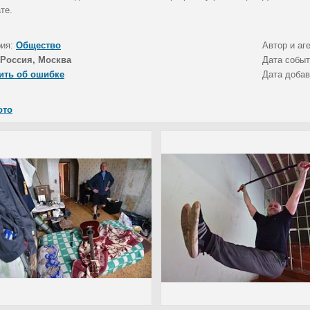
те.
рия:
Общество
Автор и аг
Россия, Москва
Дата собы
ить об ошибке
Дата доба
ото