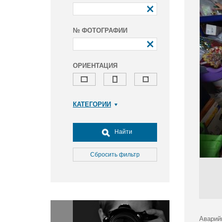
№ ФОТОГРАФИИ
ОРИЕНТАЦИЯ
КАТЕГОРИИ
Армия и ВПК
Досуг, туризм и отдых
Найти
Культура
Медицина
Сбросить фильтр
Наука
Образование
Общество
Окружающая среда
Политика
Аварий