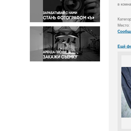
Правосудие
в комна
Происшествия и конфликты
Религия
Катего
Место:
Светская жизнь
Сообщ
Спорт
Экология
Ещё ф
Экономика и бизнес