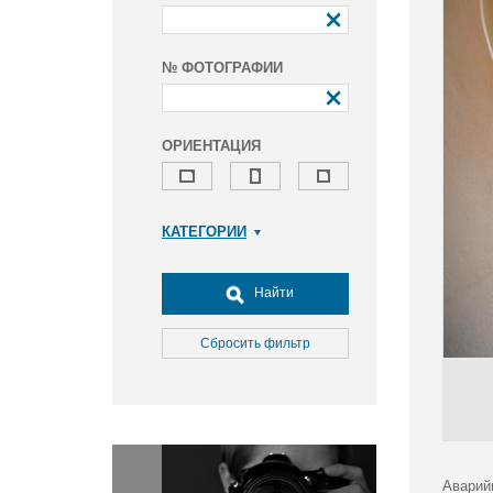
№ ФОТОГРАФИИ
ОРИЕНТАЦИЯ
КАТЕГОРИИ
Армия и ВПК
Досуг, туризм и отдых
Найти
Культура
Медицина
Сбросить фильтр
Наука
Образование
Общество
Окружающая среда
Политика
Аварий