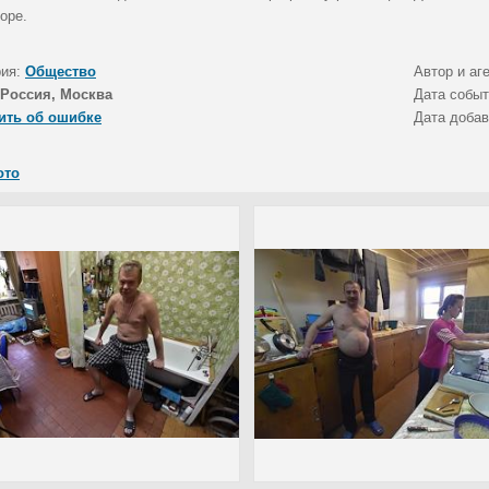
оре.
рия:
Общество
Автор и аг
Россия, Москва
Дата собы
ить об ошибке
Дата доба
ото