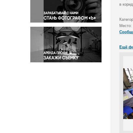
Правосудие
в корид
Происшествия и конфликты
Религия
Катего
Место:
Светская жизнь
Сообщ
Спорт
Экология
Ещё ф
Экономика и бизнес