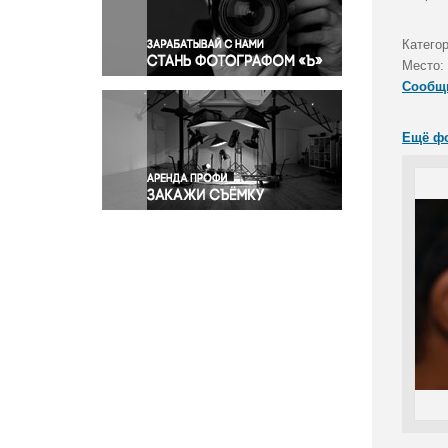
Правосудие
Происшествия и конфликты
Катего
Религия
Место:
Сообщ
Светская жизнь
Спорт
Ещё ф
Экология
Экономика и бизнес