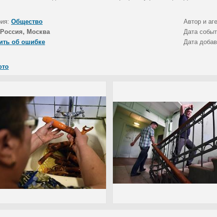
рия:
Общество
Автор и аг
Россия, Москва
Дата собы
ить об ошибке
Дата доба
ото