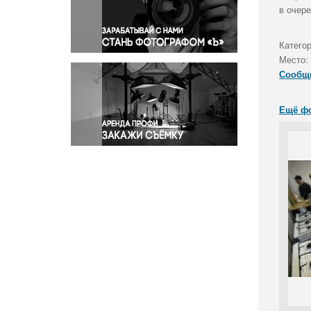
Правосудие
в очере
Происшествия и конфликты
Религия
Катего
Место:
Светская жизнь
Сообщ
Спорт
Экология
Ещё ф
Экономика и бизнес