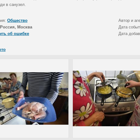
ди в санузел.
рия:
Общество
Автор и аг
Россия, Москва
Дата собы
ить об ошибке
Дата доба
ото