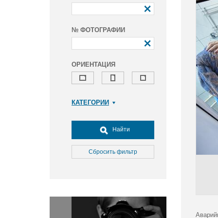
№ ФОТОГРАФИИ
ОРИЕНТАЦИЯ
КАТЕГОРИИ
Армия и ВПК
Досуг, туризм и отдых
Найти
Культура
Медицина
Сбросить фильтр
Наука
Образование
Общество
Окружающая среда
Политика
Аварий