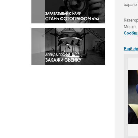
Правосудие
охране
Происшествия и конфликты
Религия
Катего
Место:
Светская жизнь
Сообщ
Спорт
Экология
Ещё ф
Экономика и бизнес