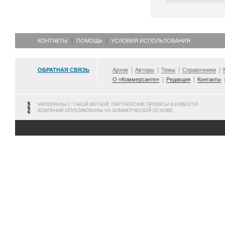
КОНТАКТЫ
ПОМОЩЬ
УСЛОВИЯ ИСПОЛЬЗОВАНИЯ
ОБРАТНАЯ СВЯЗЬ
Архив
Авторы
Темы
Справочники
О «Коммерсанте»
Редакция
Контакты
МАТЕРИАЛЫ С ТАКОЙ МЕТКОЙ, ПАРТНЕРСКИЕ ПРОЕКТЫ И НОВОСТИ
КОМПАНИЙ ОПУБЛИКОВАНЫ НА КОММЕРЧЕСКОЙ ОСНОВЕ