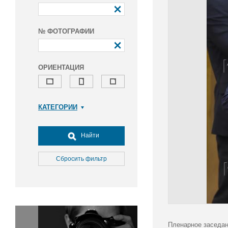
№ ФОТОГРАФИИ
ОРИЕНТАЦИЯ
КАТЕГОРИИ
Армия и ВПК
Досуг, туризм и отдых
Найти
Культура
Медицина
Сбросить фильтр
Наука
Образование
Общество
Окружающая среда
Политика
Пленарное заседан