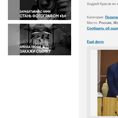
Правосудие
Андрей Красов во 
Происшествия и конфликты
Религия
Категория:
Полити
Место:
Россия, М
Светская жизнь
Сообщить об оши
Спорт
Экология
Ещё фото
Экономика и бизнес