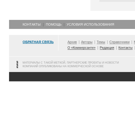
КОНТАКТЫ
ПОМОЩЬ
УСЛОВИЯ ИСПОЛЬЗОВАНИЯ
ОБРАТНАЯ СВЯЗЬ
Архив
Авторы
Темы
Справочники
О «Коммерсанте»
Редакция
Контакты
МАТЕРИАЛЫ С ТАКОЙ МЕТКОЙ, ПАРТНЕРСКИЕ ПРОЕКТЫ И НОВОСТИ
КОМПАНИЙ ОПУБЛИКОВАНЫ НА КОММЕРЧЕСКОЙ ОСНОВЕ