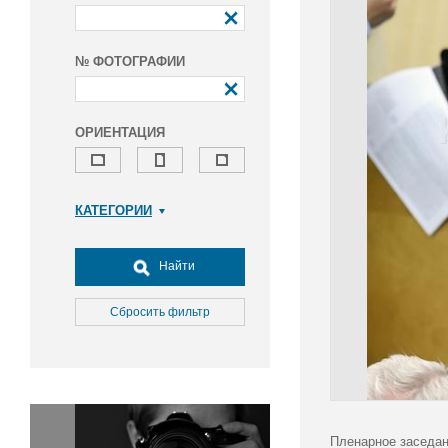
№ ФОТОГРАФИИ
ОРИЕНТАЦИЯ
КАТЕГОРИИ
Армия и ВПК
Досуг, туризм и отдых
Найти
Культура
Медицина
Сбросить фильтр
Наука
Образование
Общество
Окружающая среда
Политика
Пленарное заседан