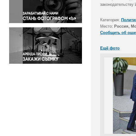
Правосудие
законодательству 
Происшествия и конфликты
Религия
Категория:
Полити
Место:
Россия, М
Светская жизнь
Сообщить об оши
Спорт
Экология
Ещё фото
Экономика и бизнес