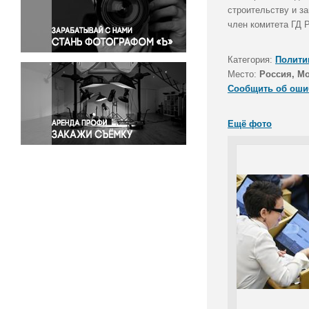
Правосудие
строительству и з
член комитета ГД 
Происшествия и конфликты
Религия
Категория:
Полити
Светская жизнь
Место:
Россия, М
Спорт
Сообщить об оши
Экология
Экономика и бизнес
Ещё фото