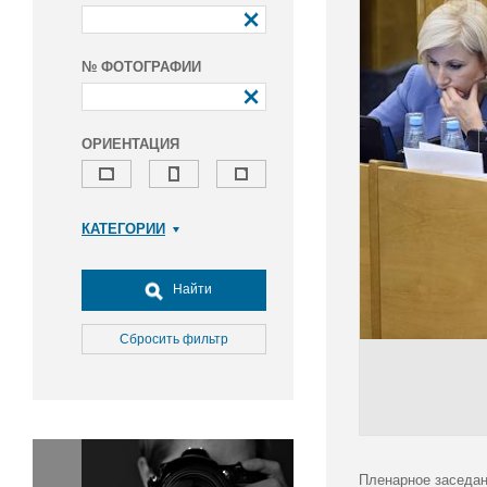
№ ФОТОГРАФИИ
ОРИЕНТАЦИЯ
КАТЕГОРИИ
Армия и ВПК
Досуг, туризм и отдых
Найти
Культура
Медицина
Сбросить фильтр
Наука
Образование
Общество
Окружающая среда
Политика
Пленарное заседан