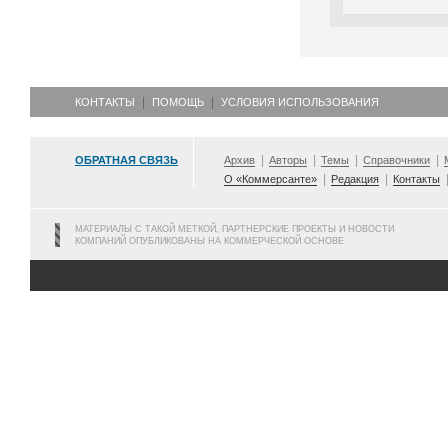
КОНТАКТЫ
ПОМОЩЬ
УСЛОВИЯ ИСПОЛЬЗОВАНИЯ
ОБРАТНАЯ СВЯЗЬ
Архив
Авторы
Темы
Справочники
О «Коммерсанте»
Редакция
Контакты
МАТЕРИАЛЫ С ТАКОЙ МЕТКОЙ, ПАРТНЕРСКИЕ ПРОЕКТЫ И НОВОСТИ
КОМПАНИЙ ОПУБЛИКОВАНЫ НА КОММЕРЧЕСКОЙ ОСНОВЕ