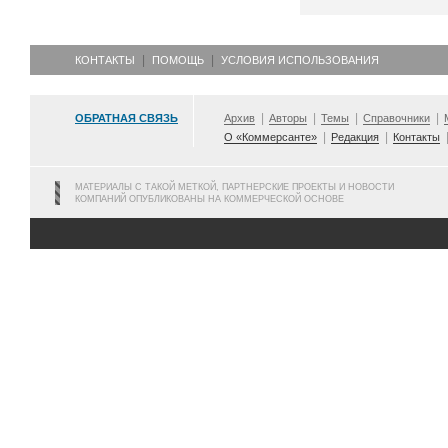
КОНТАКТЫ
ПОМОЩЬ
УСЛОВИЯ ИСПОЛЬЗОВАНИЯ
ОБРАТНАЯ СВЯЗЬ
Архив
Авторы
Темы
Справочники
О «Коммерсанте»
Редакция
Контакты
МАТЕРИАЛЫ С ТАКОЙ МЕТКОЙ, ПАРТНЕРСКИЕ ПРОЕКТЫ И НОВОСТИ
КОМПАНИЙ ОПУБЛИКОВАНЫ НА КОММЕРЧЕСКОЙ ОСНОВЕ