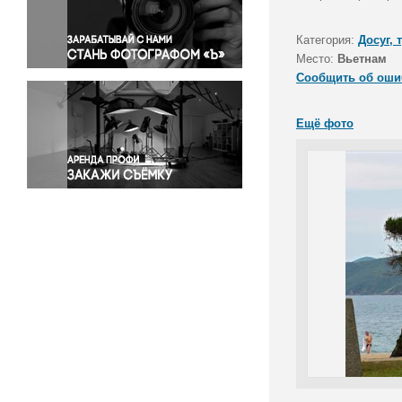
Правосудие
Происшествия и конфликты
Категория:
Досуг, 
Религия
Место:
Вьетнам
Сообщить об оши
Светская жизнь
Спорт
Ещё фото
Экология
Экономика и бизнес