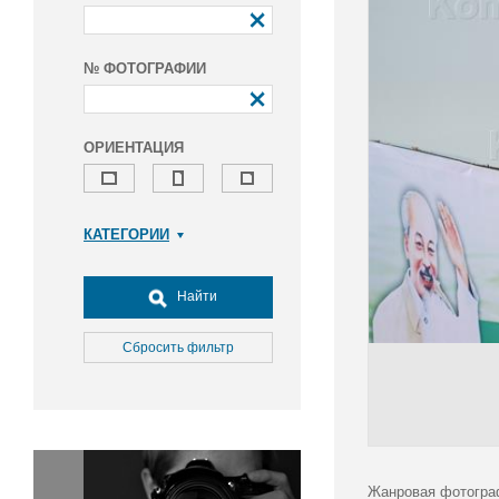
№ ФОТОГРАФИИ
ОРИЕНТАЦИЯ
КАТЕГОРИИ
Армия и ВПК
Досуг, туризм и отдых
Найти
Культура
Медицина
Сбросить фильтр
Наука
Образование
Общество
Окружающая среда
Политика
Жанровая фотогра