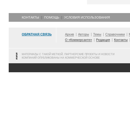
КОНТАКТЫ
ПОМОЩЬ
УСЛОВИЯ ИСПОЛЬЗОВАНИЯ
ОБРАТНАЯ СВЯЗЬ
Архив
Авторы
Темы
Справочники
О «Коммерсанте»
Редакция
Контакты
МАТЕРИАЛЫ С ТАКОЙ МЕТКОЙ, ПАРТНЕРСКИЕ ПРОЕКТЫ И НОВОСТИ
КОМПАНИЙ ОПУБЛИКОВАНЫ НА КОММЕРЧЕСКОЙ ОСНОВЕ