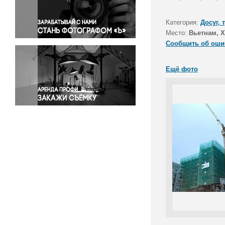
Правосудие
Происшествия и конфликты
Категория:
Досуг, 
Религия
Место:
Вьетнам, 
Сообщить об оши
Светская жизнь
Спорт
Ещё фото
Экология
Экономика и бизнес