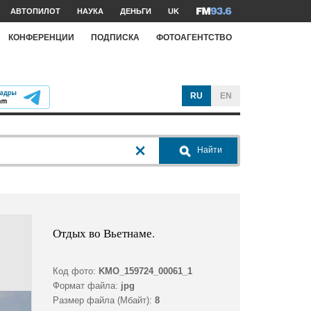
АВТОПИЛОТ
НАУКА
ДЕНЬГИ
UK
КОНФЕРЕНЦИИ
ПОДПИСКА
ФОТОАГЕНТСТВО
RU
EN
Найти
Отдых во Вьетнаме.
Код фото:
KMO_159724_00061_1
Формат файла:
jpg
Размер файла (Мбайт):
8