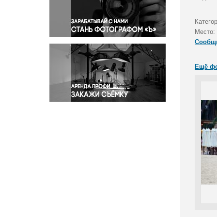
Правосудие
Происшествия и конфликты
Катего
Религия
Место:
Сообщ
Светская жизнь
Спорт
Ещё ф
Экология
Экономика и бизнес