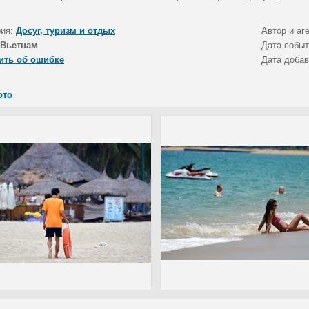
рия:
Досуг, туризм и отдых
Автор и аг
Вьетнам
Дата собы
ить об ошибке
Дата доба
ото