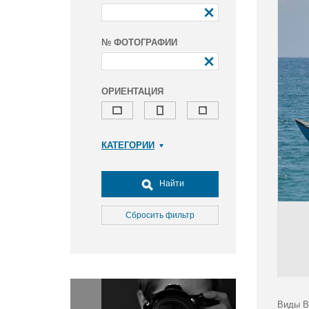
№ ФОТОГРАФИИ
ОРИЕНТАЦИЯ
КАТЕГОРИИ
Армия и ВПК
Досуг, туризм и отдых
Найти
Культура
Медицина
Сбросить фильтр
Наука
Образование
Общество
Окружающая среда
Политика
Виды В