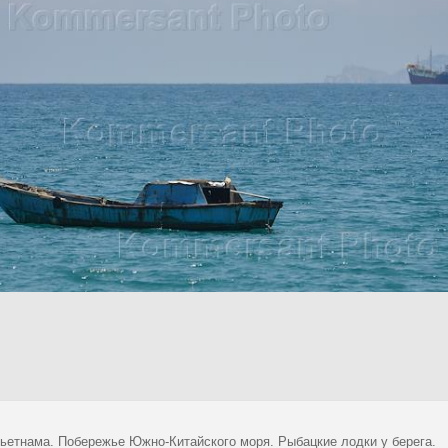
ьетнама. Побережье Южно-Китайского моря. Рыбацкие лодки у берега.