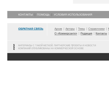
КОНТАКТЫ
ПОМОЩЬ
УСЛОВИЯ ИСПОЛЬЗОВАНИЯ
ОБРАТНАЯ СВЯЗЬ
Архив
Авторы
Темы
Справочники
О «Коммерсанте»
Редакция
Контакты
МАТЕРИАЛЫ С ТАКОЙ МЕТКОЙ, ПАРТНЕРСКИЕ ПРОЕКТЫ И НОВОСТИ
КОМПАНИЙ ОПУБЛИКОВАНЫ НА КОММЕРЧЕСКОЙ ОСНОВЕ