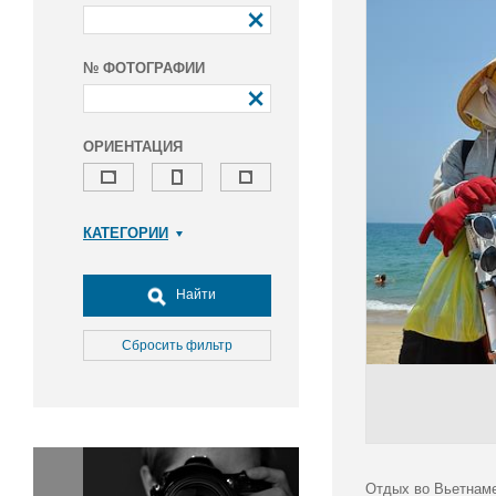
№ ФОТОГРАФИИ
ОРИЕНТАЦИЯ
КАТЕГОРИИ
Армия и ВПК
Досуг, туризм и отдых
Найти
Культура
Медицина
Сбросить фильтр
Наука
Образование
Общество
Окружающая среда
Политика
Отдых во Вьетнаме