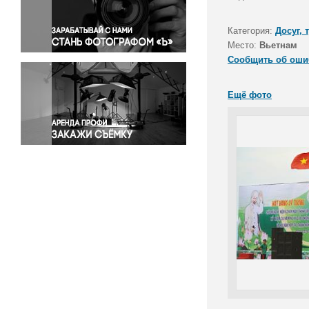
Правосудие
Происшествия и конфликты
Категория:
Досуг, 
Религия
Место:
Вьетнам
Сообщить об оши
Светская жизнь
Спорт
Ещё фото
Экология
Экономика и бизнес