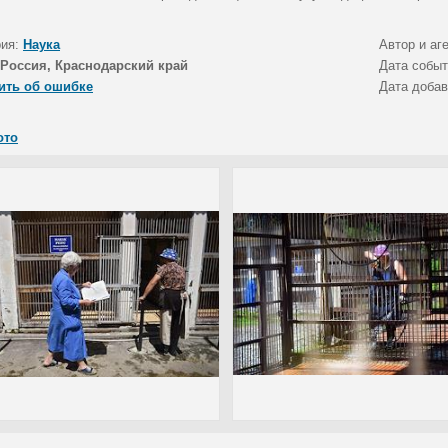
рия:
Наука
Автор и аг
Россия, Краснодарский край
Дата собы
ить об ошибке
Дата доба
ото