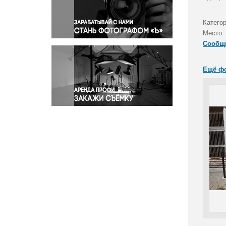
Правосудие
Происшествия и конфликты
Катего
Религия
Место:
Сообщ
Светская жизнь
Спорт
Ещё ф
Экология
Экономика и бизнес