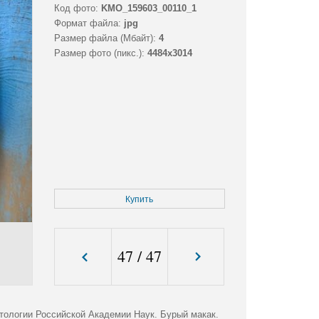
Код фото:
KMO_159603_00110_1
Формат файла:
jpg
Размер файла (Мбайт):
4
Размер фото (пикс.):
4484x3014
Купить
47
/
47
ологии Российской Академии Наук. Бурый макак.