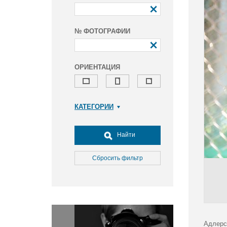
№ ФОТОГРАФИИ
ОРИЕНТАЦИЯ
КАТЕГОРИИ
Армия и ВПК
Досуг, туризм и отдых
Найти
Культура
Медицина
Сбросить фильтр
Наука
Образование
Общество
Окружающая среда
Политика
Адлерс