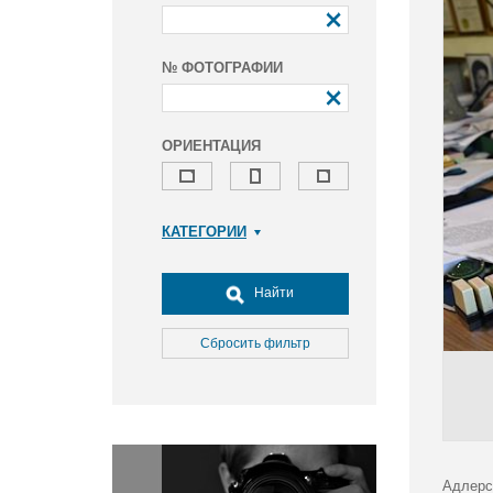
№ ФОТОГРАФИИ
ОРИЕНТАЦИЯ
КАТЕГОРИИ
Армия и ВПК
Досуг, туризм и отдых
Найти
Культура
Медицина
Сбросить фильтр
Наука
Образование
Общество
Окружающая среда
Политика
Адлерс