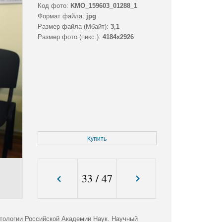
Код фото:
KMO_159603_01288_1
Формат файла:
jpg
Размер файла (Мбайт):
3,1
Размер фото (пикс.):
4184x2926
Купить
33
/
47
тологии Российской Академии Наук. Научный