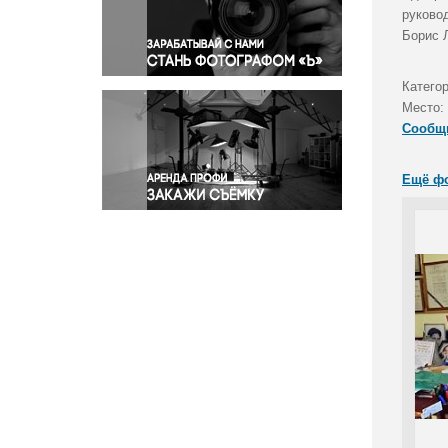
Правосудие
руково
Борис 
Происшествия и конфликты
Религия
Катего
Светская жизнь
Место:
Спорт
Сообщ
Экология
Экономика и бизнес
Ещё ф