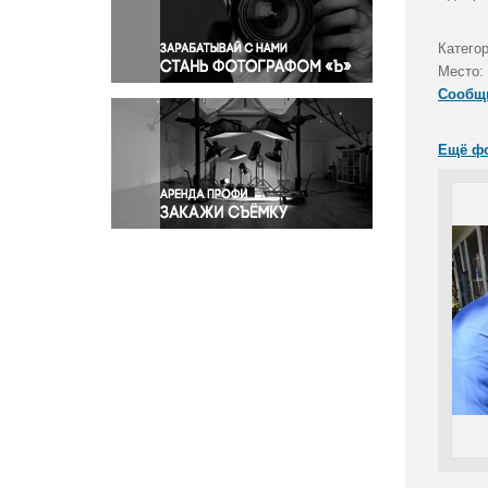
Правосудие
Происшествия и конфликты
Катего
Религия
Место:
Сообщ
Светская жизнь
Спорт
Ещё ф
Экология
Экономика и бизнес