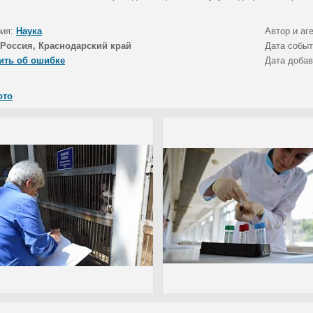
рия:
Наука
Автор и аг
Россия, Краснодарский край
Дата собы
ить об ошибке
Дата доба
ото