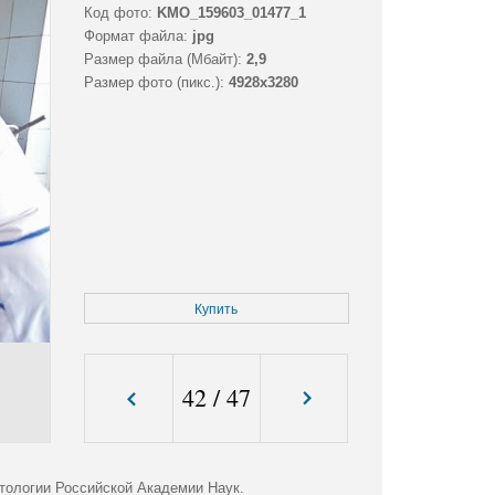
Код фото:
KMO_159603_01477_1
Формат файла:
jpg
Размер файла (Мбайт):
2,9
Размер фото (пикс.):
4928x3280
Купить
42
/
47
тологии Российской Академии Наук.