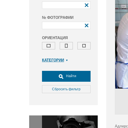
№ ФОТОГРАФИИ
ОРИЕНТАЦИЯ
КАТЕГОРИИ
Армия и ВПК
Досуг, туризм и отдых
Найти
Культура
Медицина
Сбросить фильтр
Наука
Образование
Общество
Окружающая среда
Политика
Адлерс