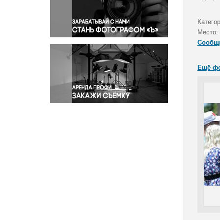
Правосудие
Происшествия и конфликты
Катего
Религия
Место:
Сообщ
Светская жизнь
Спорт
Ещё ф
Экология
Экономика и бизнес