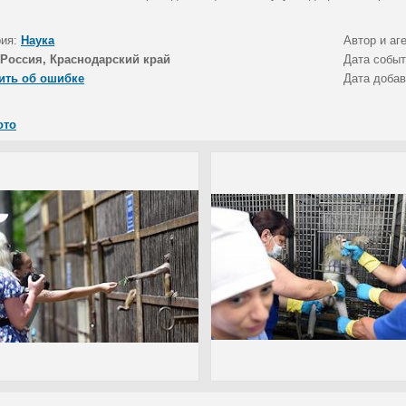
рия:
Наука
Автор и аг
Россия, Краснодарский край
Дата собы
ить об ошибке
Дата доба
ото