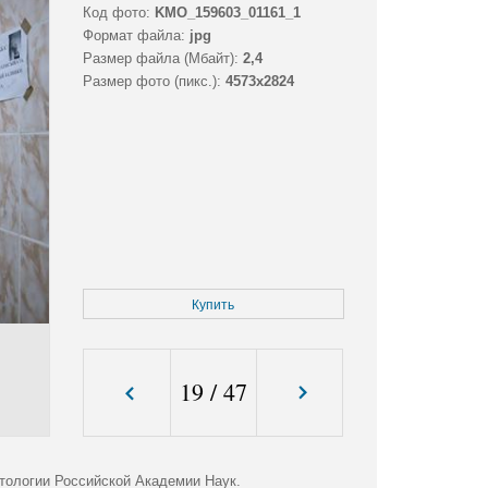
Код фото:
KMO_159603_01161_1
Формат файла:
jpg
Размер файла (Мбайт):
2,4
Размер фото (пикс.):
4573x2824
Купить
19
/
47
тологии Российской Академии Наук.