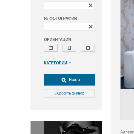
№ ФОТОГРАФИИ
ОРИЕНТАЦИЯ
КАТЕГОРИИ
Армия и ВПК
Досуг, туризм и отдых
Найти
Культура
Медицина
Сбросить фильтр
Наука
Образование
Общество
Окружающая среда
Политика
Адлерс