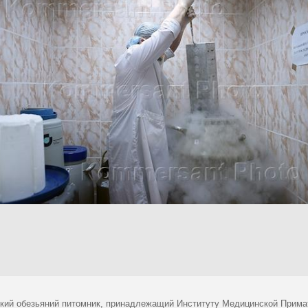
кий обезьяний питомник, принадлежащий Институту Медицинской Прима