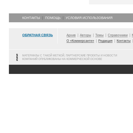
КОНТАКТЫ
ПОМОЩЬ
УСЛОВИЯ ИСПОЛЬЗОВАНИЯ
ОБРАТНАЯ СВЯЗЬ
Архив
Авторы
Темы
Справочники
О «Коммерсанте»
Редакция
Контакты
МАТЕРИАЛЫ С ТАКОЙ МЕТКОЙ, ПАРТНЕРСКИЕ ПРОЕКТЫ И НОВОСТИ
КОМПАНИЙ ОПУБЛИКОВАНЫ НА КОММЕРЧЕСКОЙ ОСНОВЕ