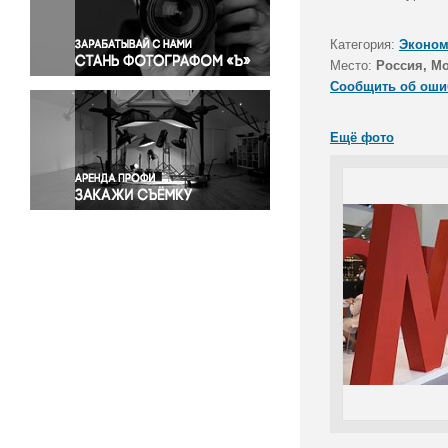
Правосудие
Происшествия и конфликты
Категория:
Эконом
Религия
Место:
Россия, М
Сообщить об оши
Светская жизнь
Спорт
Ещё фото
Экология
Экономика и бизнес