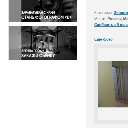
Правосудие
Происшествия и конфликты
Категория:
Эконом
Религия
Место:
Россия, М
Сообщить об оши
Светская жизнь
Спорт
Ещё фото
Экология
Экономика и бизнес