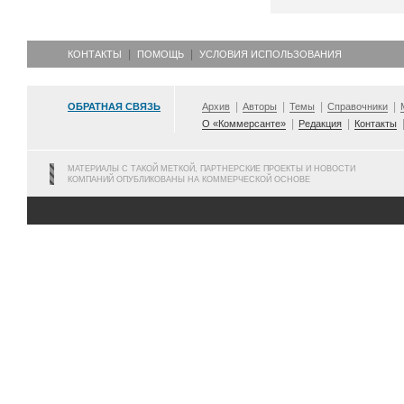
КОНТАКТЫ
ПОМОЩЬ
УСЛОВИЯ ИСПОЛЬЗОВАНИЯ
ОБРАТНАЯ СВЯЗЬ
Архив
Авторы
Темы
Справочники
О «Коммерсанте»
Редакция
Контакты
МАТЕРИАЛЫ С ТАКОЙ МЕТКОЙ, ПАРТНЕРСКИЕ ПРОЕКТЫ И НОВОСТИ
КОМПАНИЙ ОПУБЛИКОВАНЫ НА КОММЕРЧЕСКОЙ ОСНОВЕ