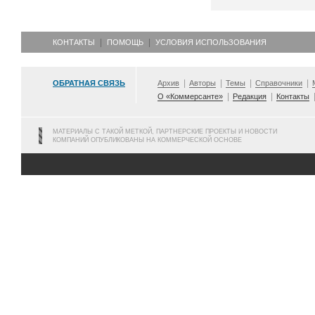
КОНТАКТЫ
ПОМОЩЬ
УСЛОВИЯ ИСПОЛЬЗОВАНИЯ
ОБРАТНАЯ СВЯЗЬ
Архив
Авторы
Темы
Справочники
О «Коммерсанте»
Редакция
Контакты
МАТЕРИАЛЫ С ТАКОЙ МЕТКОЙ, ПАРТНЕРСКИЕ ПРОЕКТЫ И НОВОСТИ
КОМПАНИЙ ОПУБЛИКОВАНЫ НА КОММЕРЧЕСКОЙ ОСНОВЕ