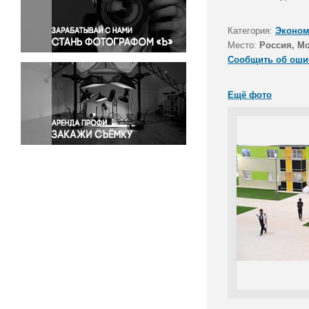
Правосудие
Происшествия и конфликты
Категория:
Эконом
Религия
Место:
Россия, М
Сообщить об оши
Светская жизнь
Спорт
Ещё фото
Экология
Экономика и бизнес