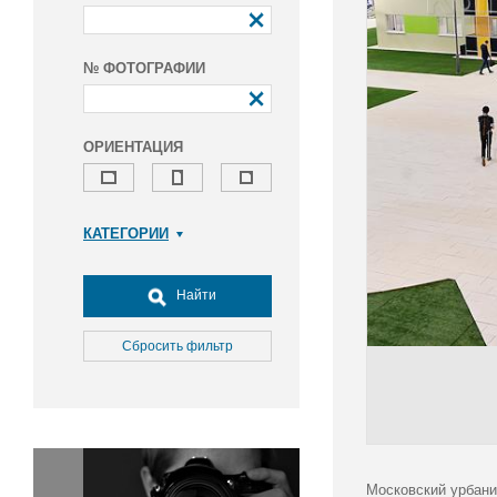
№ ФОТОГРАФИИ
ОРИЕНТАЦИЯ
КАТЕГОРИИ
Армия и ВПК
Досуг, туризм и отдых
Найти
Культура
Медицина
Сбросить фильтр
Наука
Образование
Общество
Окружающая среда
Политика
Московский урбани