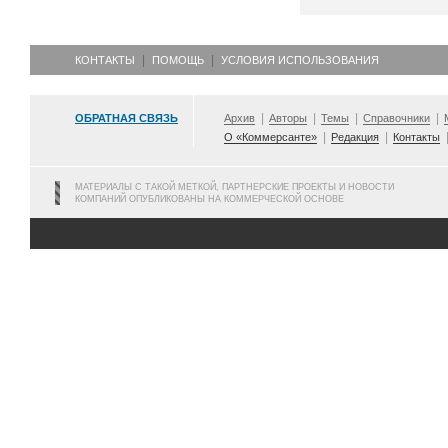
КОНТАКТЫ
ПОМОЩЬ
УСЛОВИЯ ИСПОЛЬЗОВАНИЯ
ОБРАТНАЯ СВЯЗЬ
Архив
Авторы
Темы
Справочники
О «Коммерсанте»
Редакция
Контакты
МАТЕРИАЛЫ С ТАКОЙ МЕТКОЙ, ПАРТНЕРСКИЕ ПРОЕКТЫ И НОВОСТИ
КОМПАНИЙ ОПУБЛИКОВАНЫ НА КОММЕРЧЕСКОЙ ОСНОВЕ