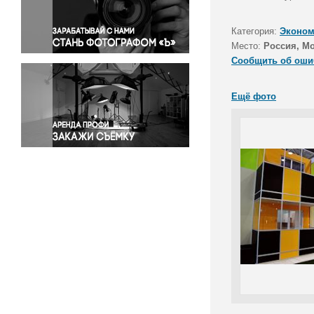
Правосудие
Происшествия и конфликты
Категория:
Эконом
Религия
Место:
Россия, М
Сообщить об оши
Светская жизнь
Спорт
Ещё фото
Экология
Экономика и бизнес