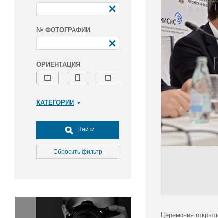
№ ФОТОГРАФИИ
ОРИЕНТАЦИЯ
КАТЕГОРИИ
Армия и ВПК
Досуг, туризм и отдых
Найти
Культура
Медицина
Сбросить фильтр
Наука
Образование
Общество
Окружающая среда
Политика
Церемония открыти