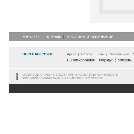
КОНТАКТЫ
ПОМОЩЬ
УСЛОВИЯ ИСПОЛЬЗОВАНИЯ
ОБРАТНАЯ СВЯЗЬ
Архив
Авторы
Темы
Справочники
О «Коммерсанте»
Редакция
Контакты
МАТЕРИАЛЫ С ТАКОЙ МЕТКОЙ, ПАРТНЕРСКИЕ ПРОЕКТЫ И НОВОСТИ
КОМПАНИЙ ОПУБЛИКОВАНЫ НА КОММЕРЧЕСКОЙ ОСНОВЕ