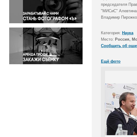
Правосудие
председателя Прав
"МИСиС" Алевтина 
Происшествия и конфликты
Владимир Пирожко
Религия
Светская жизнь
Категория:
Наука
Спорт
Место:
Россия, М
Экология
Сообщить об оши
Экономика и бизнес
Ещё фото