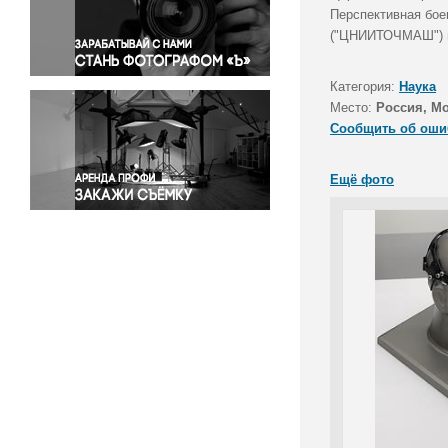
Правосудие
Перспективная бое
("ЦНИИТОЧМАШ") на
Происшествия и конфликты
Религия
Категория:
Наука
Светская жизнь
Место:
Россия, М
Спорт
Сообщить об оши
Экология
Экономика и бизнес
Ещё фото