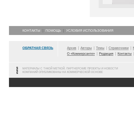
КОНТАКТЫ
ПОМОЩЬ
УСЛОВИЯ ИСПОЛЬЗОВАНИЯ
ОБРАТНАЯ СВЯЗЬ
Архив
Авторы
Темы
Справочники
О «Коммерсанте»
Редакция
Контакты
МАТЕРИАЛЫ С ТАКОЙ МЕТКОЙ, ПАРТНЕРСКИЕ ПРОЕКТЫ И НОВОСТИ
КОМПАНИЙ ОПУБЛИКОВАНЫ НА КОММЕРЧЕСКОЙ ОСНОВЕ