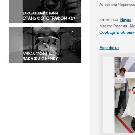
Правосудие
Алевтина Черников
Происшествия и конфликты
Религия
Категория:
Наука
Место:
Россия, М
Светская жизнь
Сообщить об оши
Спорт
Экология
Ещё фото
Экономика и бизнес