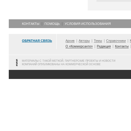
КОНТАКТЫ
ПОМОЩЬ
УСЛОВИЯ ИСПОЛЬЗОВАНИЯ
ОБРАТНАЯ СВЯЗЬ
Архив
Авторы
Темы
Справочники
О «Коммерсанте»
Редакция
Контакты
МАТЕРИАЛЫ С ТАКОЙ МЕТКОЙ, ПАРТНЕРСКИЕ ПРОЕКТЫ И НОВОСТИ
КОМПАНИЙ ОПУБЛИКОВАНЫ НА КОММЕРЧЕСКОЙ ОСНОВЕ