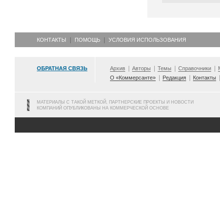
КОНТАКТЫ
ПОМОЩЬ
УСЛОВИЯ ИСПОЛЬЗОВАНИЯ
ОБРАТНАЯ СВЯЗЬ
Архив
Авторы
Темы
Справочники
О «Коммерсанте»
Редакция
Контакты
МАТЕРИАЛЫ С ТАКОЙ МЕТКОЙ, ПАРТНЕРСКИЕ ПРОЕКТЫ И НОВОСТИ
КОМПАНИЙ ОПУБЛИКОВАНЫ НА КОММЕРЧЕСКОЙ ОСНОВЕ