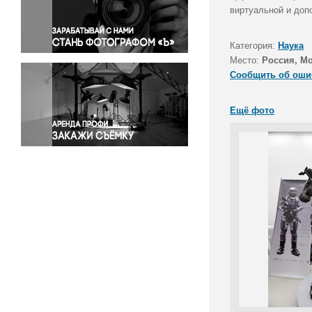
Правосудие
виртуальной и доп
Происшествия и конфликты
Религия
Категория:
Наука
Место:
Россия, М
Светская жизнь
Сообщить об оши
Спорт
Экология
Ещё фото
Экономика и бизнес