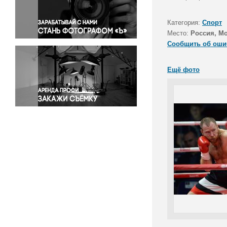
Правосудие
Происшествия и конфликты
Категория:
Спорт
Религия
Место:
Россия, М
Сообщить об оши
Светская жизнь
Спорт
Ещё фото
Экология
Экономика и бизнес