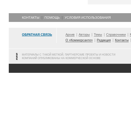
КОНТАКТЫ
ПОМОЩЬ
УСЛОВИЯ ИСПОЛЬЗОВАНИЯ
ОБРАТНАЯ СВЯЗЬ
Архив
Авторы
Темы
Справочники
О «Коммерсанте»
Редакция
Контакты
МАТЕРИАЛЫ С ТАКОЙ МЕТКОЙ, ПАРТНЕРСКИЕ ПРОЕКТЫ И НОВОСТИ
КОМПАНИЙ ОПУБЛИКОВАНЫ НА КОММЕРЧЕСКОЙ ОСНОВЕ